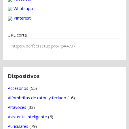
a
Whatsapp
c
Pinterest
i
ó
URL corta:
n
d
e
e
n
t
Dispositivos
r
Accesorios
(55)
a
Alfombrillas de ratón y teclado
(16)
d
a
Altavoces
(33)
s
Asistente inteligente
(6)
Auriculares
(79)