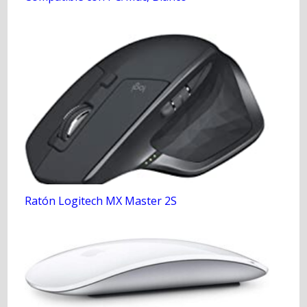
Ratón Logitech MX Master 2S