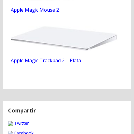
Apple Magic Mouse 2
Apple Magic Trackpad 2 – Plata
N
a
Compartir
v
Twitter
e
g
Facebook