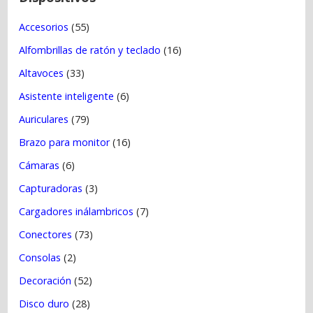
r
Accesorios
(55)
a
Alfombrillas de ratón y teclado
(16)
d
a
Altavoces
(33)
s
Asistente inteligente
(6)
Auriculares
(79)
Brazo para monitor
(16)
Cámaras
(6)
Capturadoras
(3)
Cargadores inálambricos
(7)
Conectores
(73)
Consolas
(2)
Decoración
(52)
Disco duro
(28)