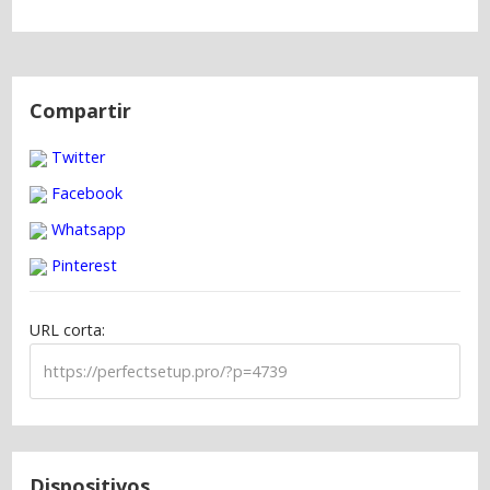
N
a
Compartir
v
Twitter
e
g
Facebook
a
Whatsapp
c
Pinterest
i
ó
URL corta:
n
d
e
e
n
t
Dispositivos