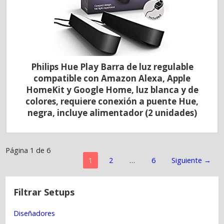
Philips Hue Play Barra de luz regulable
compatible con Amazon Alexa, Apple
HomeKit y Google Home, luz blanca y de
colores, requiere conexión a puente Hue,
negra, incluye alimentador (2 unidades)
Página 1 de 6
N
1
2
…
6
Siguiente →
a
v
e
Filtrar Setups
g
a
Diseñadores
c