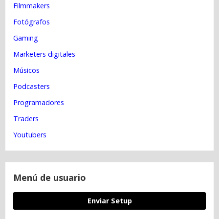
i
Filmmakers
ó
n
Fotógrafos
p
Gaming
o
r
Marketers digitales
D
Músicos
i
s
Podcasters
p
Programadores
o
s
Traders
i
t
Youtubers
i
v
o
Menú de usuario
Enviar Setup