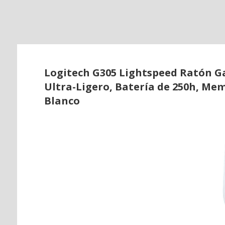
o
Logitech G305 Lightspeed Ratón Ga
Ultra-Ligero, Batería de 250h, Me
Blanco