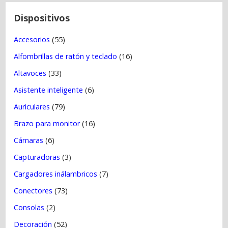
n
t
Dispositivos
r
Accesorios
(55)
a
Alfombrillas de ratón y teclado
(16)
d
a
Altavoces
(33)
s
Asistente inteligente
(6)
Auriculares
(79)
Brazo para monitor
(16)
Cámaras
(6)
Capturadoras
(3)
Cargadores inálambricos
(7)
Conectores
(73)
Consolas
(2)
Decoración
(52)