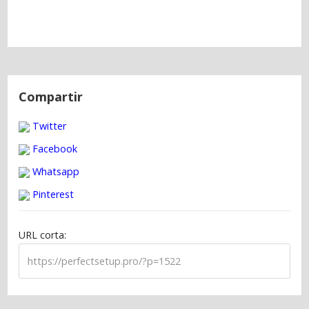
N
a
Compartir
v
Twitter
e
g
Facebook
a
Whatsapp
c
Pinterest
i
ó
URL corta:
n
d
e
e