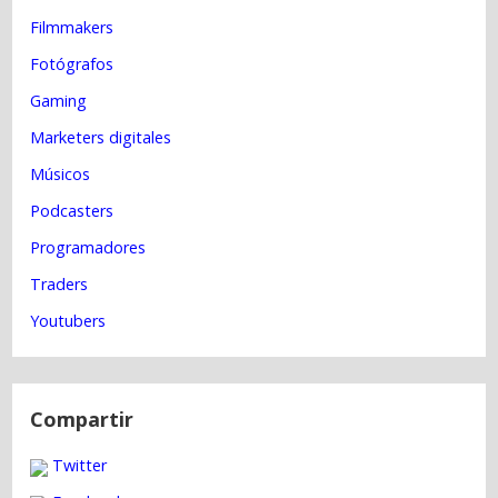
g
Filmmakers
a
Fotógrafos
c
Gaming
i
Marketers digitales
ó
n
Músicos
d
Podcasters
e
Programadores
e
Traders
n
Youtubers
t
r
a
d
Compartir
a
Twitter
s