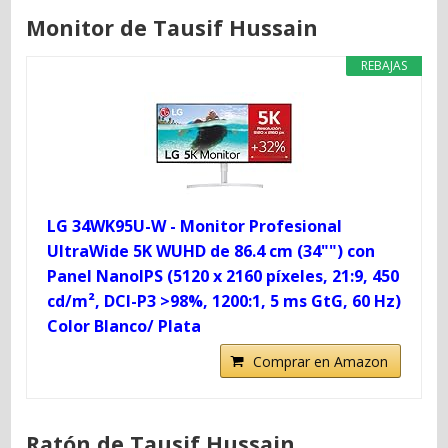
Monitor de Tausif Hussain
REBAJAS
LG 34WK95U-W - Monitor Profesional
UltraWide 5K WUHD de 86.4 cm (34"") con
Panel NanoIPS (5120 x 2160 píxeles, 21:9, 450
cd/m², DCI-P3 >98%, 1200:1, 5 ms GtG, 60 Hz)
Color Blanco/ Plata
Comprar en Amazon
Ratón de Tausif Hussain