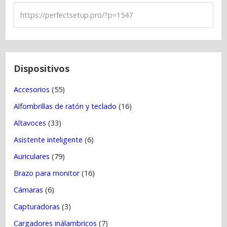
n
d
e
e
n
t
Dispositivos
r
Accesorios
(55)
a
Alfombrillas de ratón y teclado
(16)
d
a
Altavoces
(33)
s
Asistente inteligente
(6)
Auriculares
(79)
Brazo para monitor
(16)
Cámaras
(6)
Capturadoras
(3)
Cargadores inálambricos
(7)