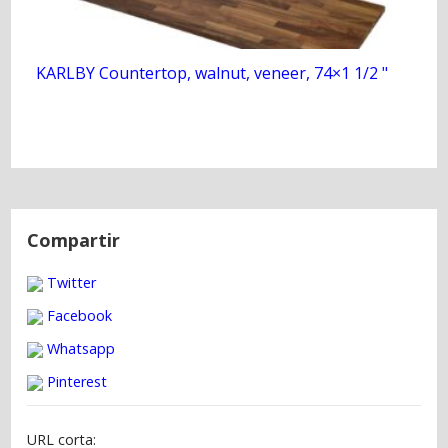
KARLBY Countertop, walnut, veneer, 74×1 1/2 "
N
a
Compartir
v
Twitter
e
g
Facebook
a
Whatsapp
c
Pinterest
i
ó
URL corta: