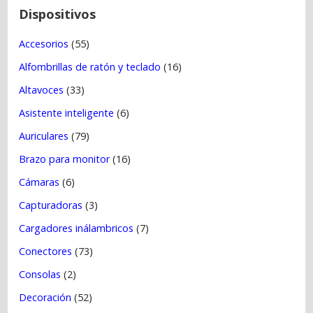
t
Dispositivos
r
Accesorios
(55)
a
Alfombrillas de ratón y teclado
(16)
d
a
Altavoces
(33)
s
Asistente inteligente
(6)
Auriculares
(79)
Brazo para monitor
(16)
Cámaras
(6)
Capturadoras
(3)
Cargadores inálambricos
(7)
Conectores
(73)
Consolas
(2)
Decoración
(52)