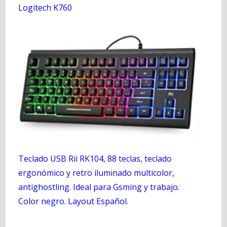
Logitech K760
Teclado USB Rii RK104, 88 teclas, teclado
ergonómico y retro iluminado multicolor,
antighostling. Ideal para Gsming y trabajo.
Color negro. Layout Español.