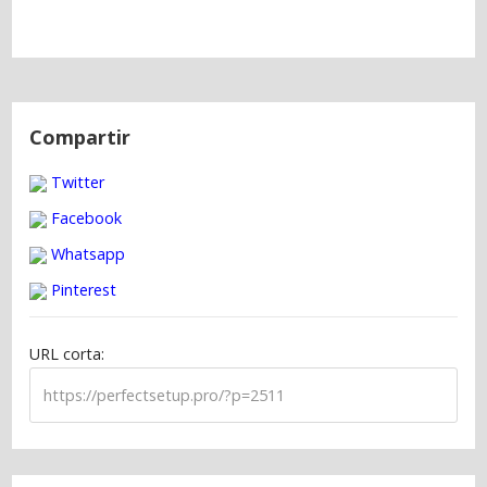
N
a
Compartir
v
Twitter
e
g
Facebook
a
Whatsapp
c
Pinterest
i
ó
URL corta:
n
d
e
e
n