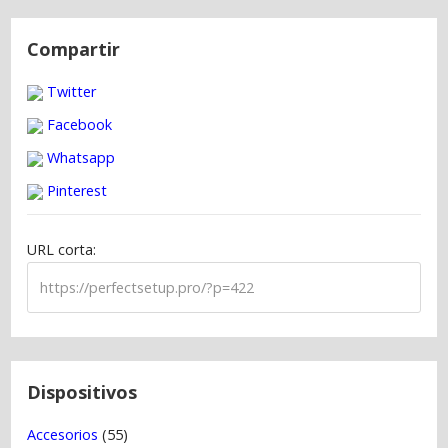
N
a
Compartir
v
Twitter
e
g
Facebook
a
Whatsapp
c
Pinterest
i
ó
URL corta:
n
d
e
e
n
t
Dispositivos
r
Accesorios
(55)
a