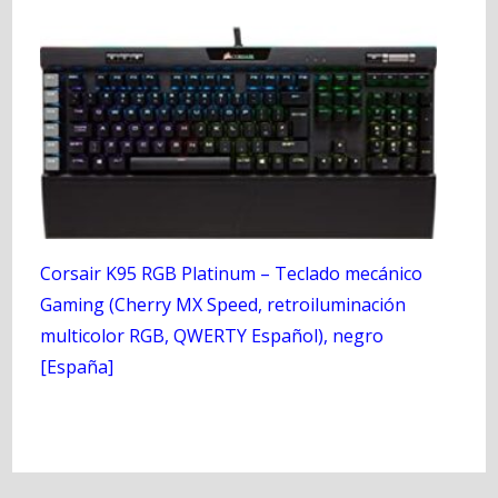
Corsair K95 RGB Platinum – Teclado mecánico
Gaming (Cherry MX Speed, retroiluminación
multicolor RGB, QWERTY Español), negro
[España]