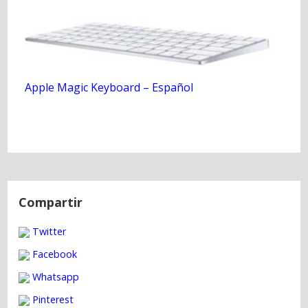
Apple Magic Keyboard – Español
N
a
Compartir
v
Twitter
e
g
Facebook
a
Whatsapp
c
Pinterest