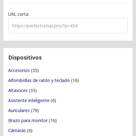
i
ó
URL corta:
n
d
e
e
n
t
Dispositivos
r
Accesorios
(55)
a
Alfombrillas de ratón y teclado
(16)
d
a
Altavoces
(33)
s
Asistente inteligente
(6)
Auriculares
(79)
Brazo para monitor
(16)
Cámaras
(6)