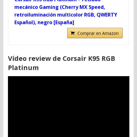
mecánico Gaming (Cherry MX Speed,
retroiluminación multicolor RGB, QWERTY
Español), negro [España]
Comprar en Amazon
Vídeo review de Corsair K95 RGB
Platinum