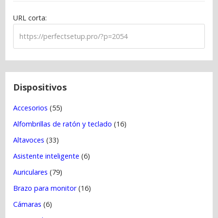
ó
URL corta:
n
d
e
e
n
t
Dispositivos
r
Accesorios
(55)
a
Alfombrillas de ratón y teclado
(16)
d
a
Altavoces
(33)
s
Asistente inteligente
(6)
Auriculares
(79)
Brazo para monitor
(16)
Cámaras
(6)