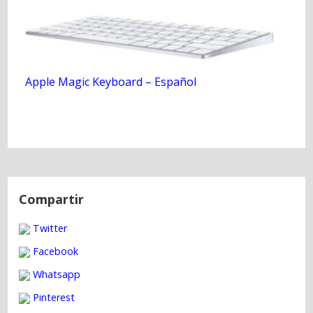
Apple Magic Keyboard – Español
N
a
Compartir
v
Twitter
e
g
Facebook
a
Whatsapp
c
Pinterest
i