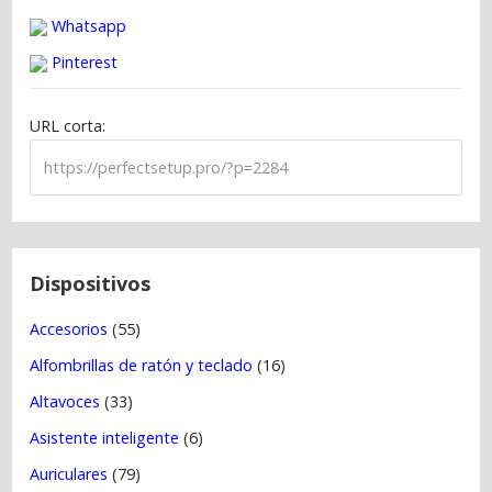
a
Whatsapp
c
Pinterest
i
ó
URL corta:
n
d
e
e
n
t
Dispositivos
r
Accesorios
(55)
a
Alfombrillas de ratón y teclado
(16)
d
a
Altavoces
(33)
s
Asistente inteligente
(6)
Auriculares
(79)