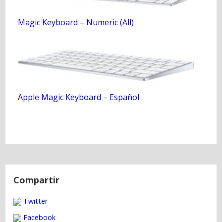
Magic Keyboard – Numeric (All)
Apple Magic Keyboard – Español
N
a
Compartir
v
Twitter
e
g
Facebook