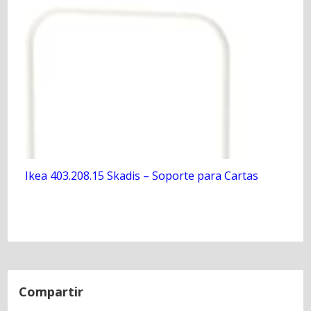
Ikea 403.208.15 Skadis – Soporte para Cartas
N
a
Compartir
v