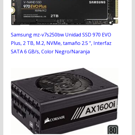
Samsung mz-v7s250bw Unidad SSD 970 EVO
Plus, 2 TB, M.2, NVMe, tamaño 2.5 ", Interfaz
SATA 6 GB/s, Color Negro/Naranja