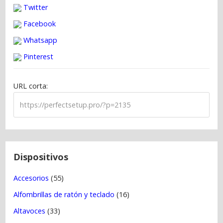
Twitter
e
g
Facebook
a
Whatsapp
c
Pinterest
i
ó
URL corta:
n
d
e
e
n
t
Dispositivos
r
Accesorios
(55)
a
Alfombrillas de ratón y teclado
(16)
d
a
Altavoces
(33)