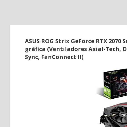
o
ASUS ROG Strix GeForce RTX 2070 S
gráfica (Ventiladores Axial-Tech, 
Sync, FanConnect II)