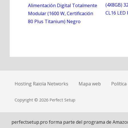
(4X8GB) 3
Alimentación Digital Totalmente
CL16 LED
Modular (1600 W, Certificación
80 Plus Titanium) Negro
N
a
Hosting Raiola Networks
Mapa web
Política
v
e
Copyright © 2026 Perfect Setup
g
a
perfectsetup.pro forma parte del programa de Amazon Af
c