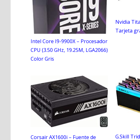
Nvidia Tit
Tarjeta gr
Intel Core I9-9900X – Procesador
CPU (3.50 GHz, 19.25M, LGA2066)
Color Gris
G.Skill Tr
Corsair AX1600i – Fuente de