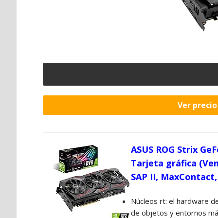
Ver preci
ASUS ROG Strix GeF
Tarjeta gráfica (Ve
SAP II, MaxContact,
Núcleos rt: el hardware d
de objetos y entornos más 