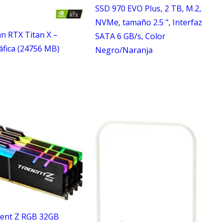
SSD 970 EVO Plus, 2 TB, M.2,
NVMe, tamaño 2.5 ", Interfaz
an RTX Titan X –
SATA 6 GB/s, Color
áfica (24756 MB)
Negro/Naranja
ident Z RGB 32GB