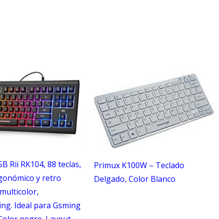
B Rii RK104, 88 teclas,
Primux K100W – Teclado
gonómico y retro
Delgado, Color Blanco
multicolor,
ing. Ideal para Gsming
 Color negro. Layout