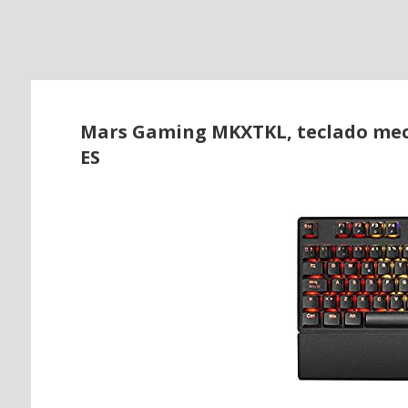
o
Mars Gaming MKXTKL, teclado mecán
ES