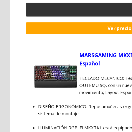
Ver preci
MARSGAMING MKXTKL
Español
TECLADO MECÁNICO: Tecla
OUTEMU SQ, con un nuevo 
movimiento; Layout Españ
DISEÑO ERGONÓMICO: Reposamuñecas ergonómi
sistema de montaje
ILUMINACIÓN RGB: El MKXTKL está equipado co