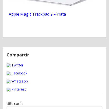
Apple Magic Trackpad 2 – Plata
N
a
Compartir
v
Twitter
e
g
Facebook
a
Whatsapp
c
Pinterest
i
ó
URL corta:
n