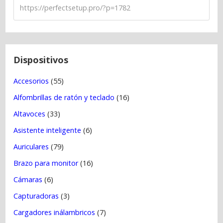
d
e
e
n
t
Dispositivos
r
Accesorios
(55)
a
Alfombrillas de ratón y teclado
(16)
d
a
Altavoces
(33)
s
Asistente inteligente
(6)
Auriculares
(79)
Brazo para monitor
(16)
Cámaras
(6)
Capturadoras
(3)
Cargadores inálambricos
(7)