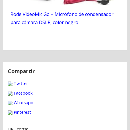
Rode VideoMic Go – Micrófono de condensador
para cámara DSLR, color negro
N
a
Compartir
v
Twitter
e
g
Facebook
a
Whatsapp
c
Pinterest
i
ó
URL corta: