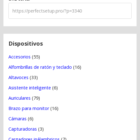
n
d
e
e
n
t
Dispositivos
r
Accesorios
(55)
a
Alfombrillas de ratón y teclado
(16)
d
a
Altavoces
(33)
s
Asistente inteligente
(6)
Auriculares
(79)
Brazo para monitor
(16)
Cámaras
(6)
Capturadoras
(3)
Cargadores inálambricos
(7)