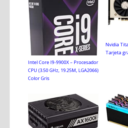
Nvidia Tit
Tarjeta gr
Intel Core I9-9900X – Procesador
CPU (3.50 GHz, 19.25M, LGA2066)
Color Gris