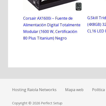
G.Skill Tr
Corsair AX1600i – Fuente de
(4X8GB) 3
Alimentación Digital Totalmente
CL16 LED
Modular (1600 W, Certificación
80 Plus Titanium) Negro
N
a
Hosting Raiola Networks
Mapa web
Política
v
e
Copyright © 2026 Perfect Setup