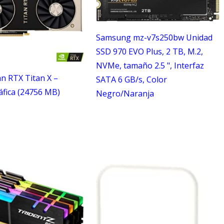
Samsung mz-v7s250bw Unidad
SSD 970 EVO Plus, 2 TB, M.2,
NVMe, tamaño 2.5 ", Interfaz
an RTX Titan X –
SATA 6 GB/s, Color
áfica (24756 MB)
Negro/Naranja