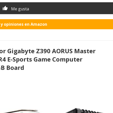
Me gusta
o y opiniones en Amazon
for Gigabyte Z390 AORUS Master
DR4 E-Sports Game Computer
GB Board