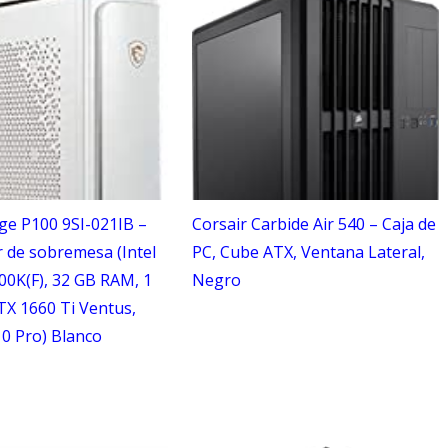
ge P100 9SI-021IB –
Corsair Carbide Air 540 – Caja de
 de sobremesa (Intel
PC, Cube ATX, Ventana Lateral,
00K(F), 32 GB RAM, 1
Negro
TX 1660 Ti Ventus,
0 Pro) Blanco