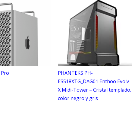
 Pro
PHANTEKS PH-
ES518XTG_DAG01 Enthoo Evolv
X Midi-Tower – Cristal templado,
color negro y gris