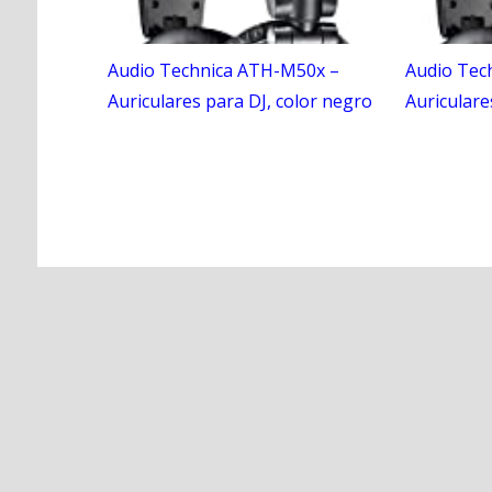
Audio Technica ATH-M50x –
Audio Tec
Auriculares para DJ, color negro
Auriculare
N
a
v
e
g