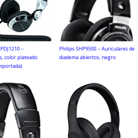
RPDJ1210 –
Philips SHP9500 – Auriculares de
s, color plateado
diadema abiertos, negro
Importada)