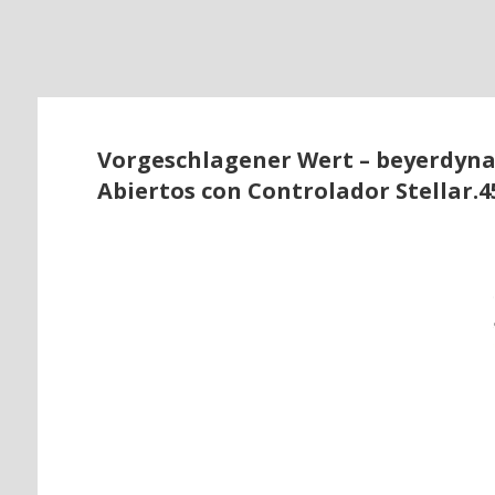
o
Vorgeschlagener Wert – beyerdynam
Abiertos con Controlador Stellar.4