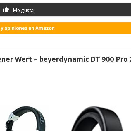
Me gusta
o y opiniones en Amazon
ner Wert – beyerdynamic DT 900 Pro 