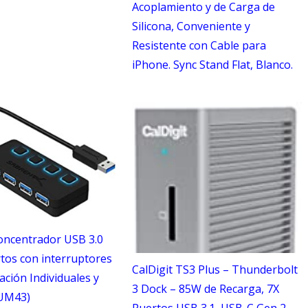
Acoplamiento y de Carga de
Silicona, Conveniente y
Resistente con Cable para
iPhone. Sync Stand Flat, Blanco.
oncentrador USB 3.0
tos con interruptores
CalDigit TS3 Plus – Thunderbolt
ación Individuales y
3 Dock – 85W de Recarga, 7X
UM43)
Puertos USB 3.1, USB-C Gen 2,