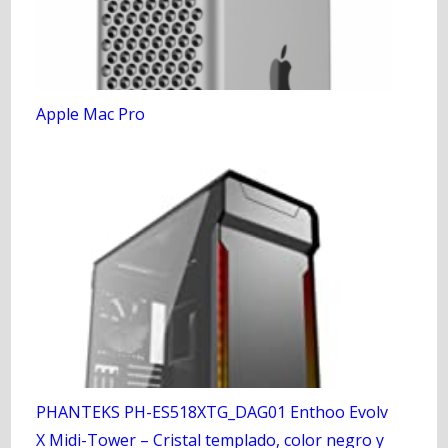
Apple Mac Pro
PHANTEKS PH-ES518XTG_DAG01 Enthoo Evolv
X Midi-Tower – Cristal templado, color negro y