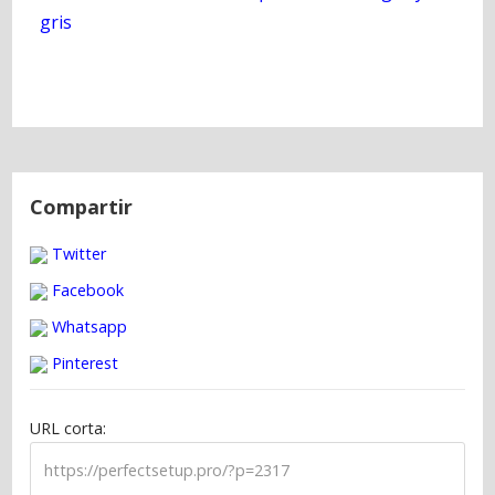
gris
N
a
Compartir
v
Twitter
e
g
Facebook
a
Whatsapp
c
Pinterest
i
ó
URL corta:
n
d