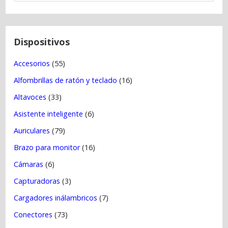
e
e
n
t
Dispositivos
r
Accesorios
(55)
a
Alfombrillas de ratón y teclado
(16)
d
a
Altavoces
(33)
s
Asistente inteligente
(6)
Auriculares
(79)
Brazo para monitor
(16)
Cámaras
(6)
Capturadoras
(3)
Cargadores inálambricos
(7)
Conectores
(73)