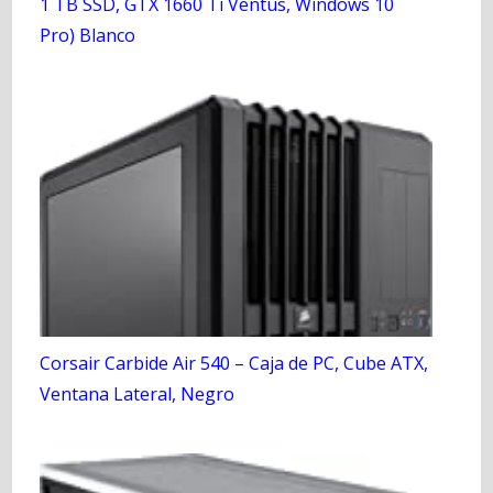
1 TB SSD, GTX 1660 Ti Ventus, Windows 10
Pro) Blanco
Corsair Carbide Air 540 – Caja de PC, Cube ATX,
Ventana Lateral, Negro