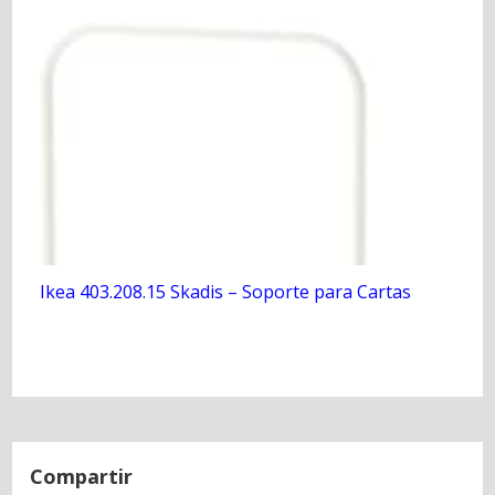
Ikea 403.208.15 Skadis – Soporte para Cartas
N
a
Compartir