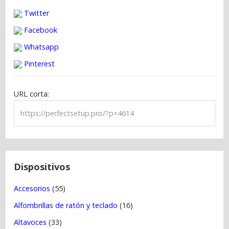
v
Twitter
e
g
Facebook
a
Whatsapp
c
Pinterest
i
ó
URL corta:
n
d
e
e
n
t
Dispositivos
r
Accesorios
(55)
a
Alfombrillas de ratón y teclado
(16)
d
a
Altavoces
(33)