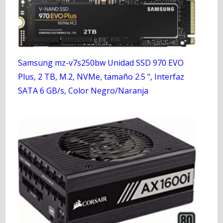
Samsung mz-v7s250bw Unidad SSD 970 EVO
Plus, 2 TB, M.2, NVMe, tamaño 2.5 ", Interfaz
SATA 6 GB/s, Color Negro/Naranja