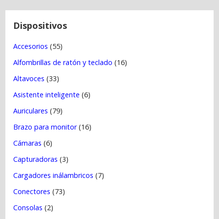
n
t
Dispositivos
r
Accesorios
(55)
a
Alfombrillas de ratón y teclado
(16)
d
a
Altavoces
(33)
s
Asistente inteligente
(6)
Auriculares
(79)
Brazo para monitor
(16)
Cámaras
(6)
Capturadoras
(3)
Cargadores inálambricos
(7)
Conectores
(73)
Consolas
(2)