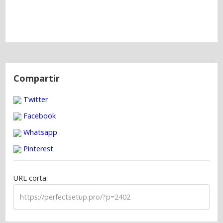
N
a
Compartir
v
Twitter
e
g
Facebook
a
Whatsapp
c
Pinterest
i
ó
URL corta:
n
d
e
e