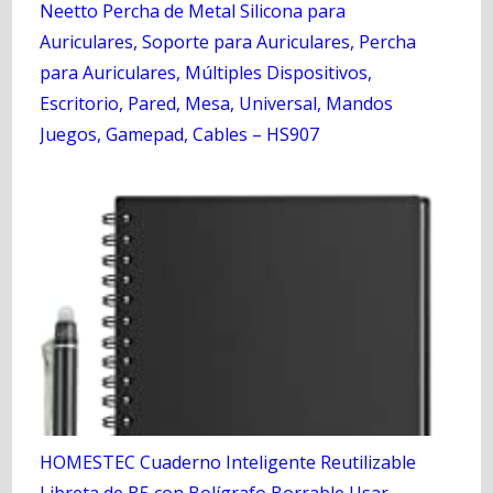
Neetto Percha de Metal Silicona para
Auriculares, Soporte para Auriculares, Percha
para Auriculares, Múltiples Dispositivos,
Escritorio, Pared, Mesa, Universal, Mandos
Juegos, Gamepad, Cables – HS907
HOMESTEC Cuaderno Inteligente Reutilizable