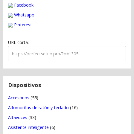
g
Facebook
a
Whatsapp
c
Pinterest
i
ó
URL corta:
n
d
e
e
n
t
Dispositivos
r
Accesorios
(55)
a
Alfombrillas de ratón y teclado
(16)
d
a
Altavoces
(33)
s
Asistente inteligente
(6)