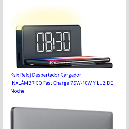
Ksix Reloj Despertador Cargador
INALÁMBRICO Fast Charge 7.5W-10W Y LUZ DE
Noche