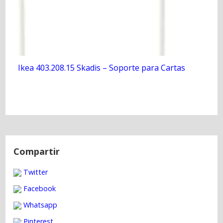
Ikea 403.208.15 Skadis – Soporte para Cartas
N
a
Compartir
v
Twitter
e
g
Facebook
a
Whatsapp
c
Pinterest