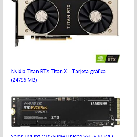
Nvidia Titan RTX Titan X – Tarjeta gráfica
(24756 MB)
Samsung mz-v7s250bw Unidad SSD 970 EVO