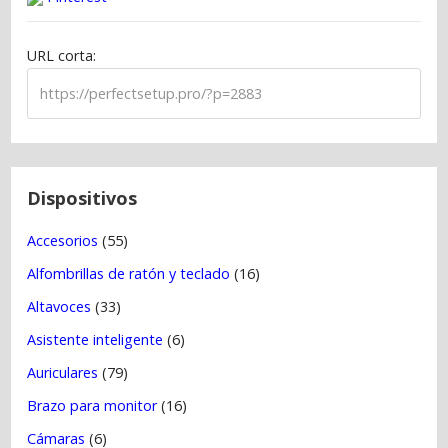
i
ó
URL corta:
n
d
e
e
n
t
Dispositivos
r
Accesorios
(55)
a
Alfombrillas de ratón y teclado
(16)
d
a
Altavoces
(33)
s
Asistente inteligente
(6)
Auriculares
(79)
Brazo para monitor
(16)
Cámaras
(6)