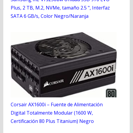
Plus, 2 TB, M.2, NVMe, tamaño 2.5 ", Interfaz
SATA 6 GB/s, Color Negro/Naranja
Corsair AX1600i – Fuente de Alimentación
Digital Totalmente Modular (1600 W,
Certificación 80 Plus Titanium) Negro