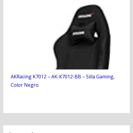
AKRacing K7012 – AK-K7012-BB – Silla Gaming,
Color Negro
N
a