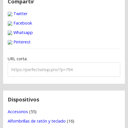
Compartir
v
Twitter
e
g
Facebook
a
Whatsapp
c
Pinterest
i
ó
URL corta:
n
d
e
e
n
t
Dispositivos
r
Accesorios
(55)
a
Alfombrillas de ratón y teclado
(16)
d