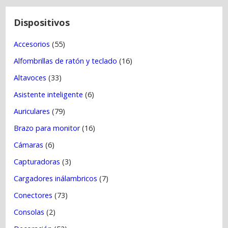
n
t
Dispositivos
r
Accesorios
(55)
a
Alfombrillas de ratón y teclado
(16)
d
a
Altavoces
(33)
s
Asistente inteligente
(6)
Auriculares
(79)
Brazo para monitor
(16)
Cámaras
(6)
Capturadoras
(3)
Cargadores inálambricos
(7)
Conectores
(73)
Consolas
(2)