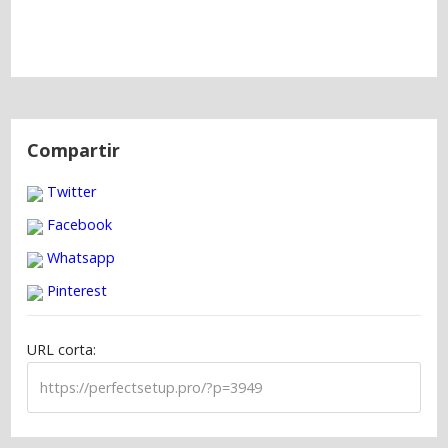
N
a
Compartir
v
Twitter
e
g
Facebook
a
Whatsapp
c
Pinterest
i
ó
URL corta:
n
d
e
e