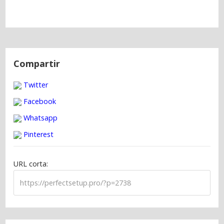
N
a
Compartir
v
Twitter
e
g
Facebook
a
Whatsapp
c
Pinterest
i
ó
URL corta:
n
d
e
e
n