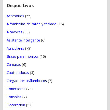
t
Dispositivos
r
Accesorios
(55)
a
Alfombrillas de ratón y teclado
(16)
d
a
Altavoces
(33)
s
Asistente inteligente
(6)
Auriculares
(79)
Brazo para monitor
(16)
Cámaras
(6)
Capturadoras
(3)
Cargadores inálambricos
(7)
Conectores
(73)
Consolas
(2)
Decoración
(52)