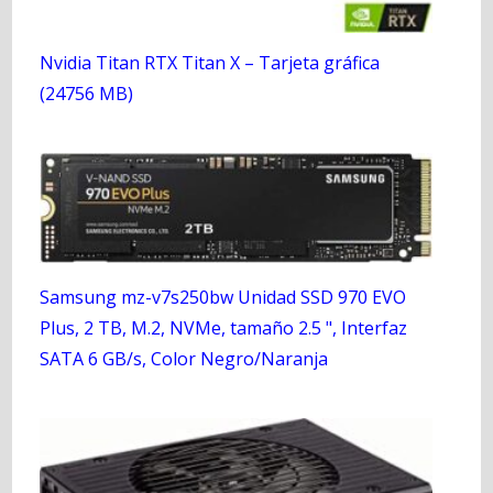
Nvidia Titan RTX Titan X – Tarjeta gráfica
(24756 MB)
Samsung mz-v7s250bw Unidad SSD 970 EVO
Plus, 2 TB, M.2, NVMe, tamaño 2.5 ", Interfaz
SATA 6 GB/s, Color Negro/Naranja