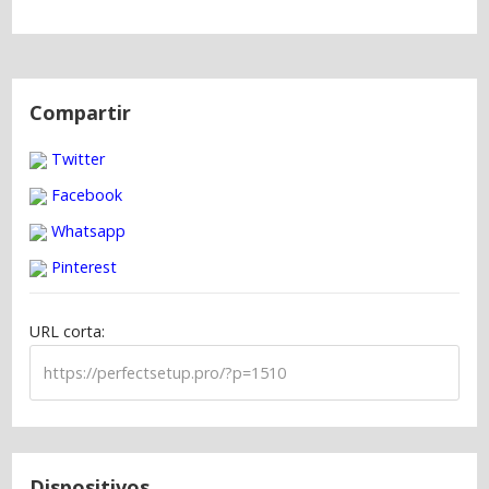
N
a
Compartir
v
Twitter
e
g
Facebook
a
Whatsapp
c
Pinterest
i
ó
URL corta:
n
d
e
e
n
t
Dispositivos