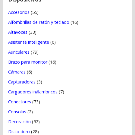
r
Accesorios
(55)
a
Alfombrillas de ratón y teclado
(16)
d
a
Altavoces
(33)
s
Asistente inteligente
(6)
Auriculares
(79)
Brazo para monitor
(16)
Cámaras
(6)
Capturadoras
(3)
Cargadores inálambricos
(7)
Conectores
(73)
Consolas
(2)
Decoración
(52)
Disco duro
(28)