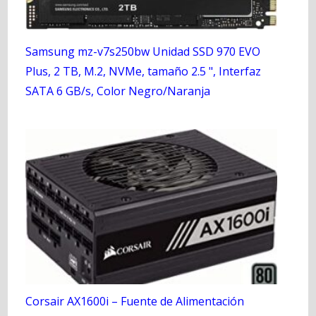
Samsung mz-v7s250bw Unidad SSD 970 EVO
Plus, 2 TB, M.2, NVMe, tamaño 2.5 ", Interfaz
SATA 6 GB/s, Color Negro/Naranja
Corsair AX1600i – Fuente de Alimentación