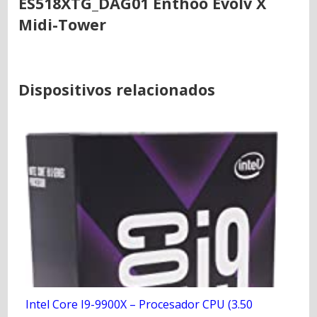
ES518XTG_DAG01 Enthoo Evolv X
Midi-Tower
Dispositivos relacionados
Intel Core I9-9900X – Procesador CPU (3.50