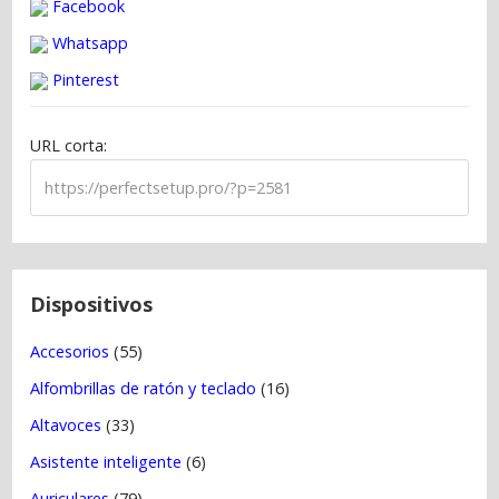
g
Facebook
a
Whatsapp
c
Pinterest
i
ó
URL corta:
n
d
e
e
n
t
Dispositivos
r
Accesorios
(55)
a
Alfombrillas de ratón y teclado
(16)
d
a
Altavoces
(33)
s
Asistente inteligente
(6)
Auriculares
(79)