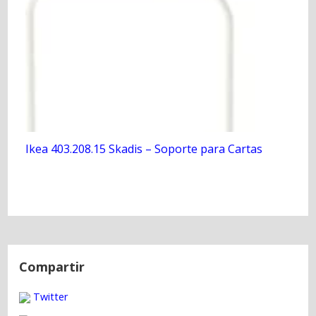
Ikea 403.208.15 Skadis – Soporte para Cartas
N
a
Compartir
v
Twitter
e