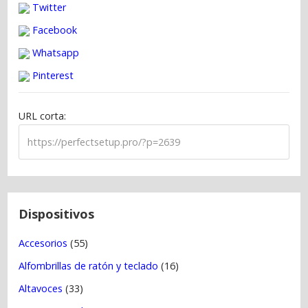
Twitter
e
g
Facebook
a
Whatsapp
c
Pinterest
i
ó
URL corta:
n
d
e
e
n
t
Dispositivos
r
Accesorios
(55)
a
Alfombrillas de ratón y teclado
(16)
d
a
Altavoces
(33)
s