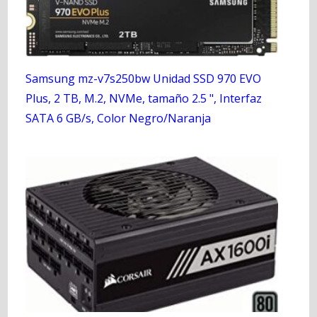
Samsung mz-v7s250bw Unidad SSD 970 EVO
Plus, 2 TB, M.2, NVMe, tamaño 2.5 ", Interfaz
SATA 6 GB/s, Color Negro/Naranja