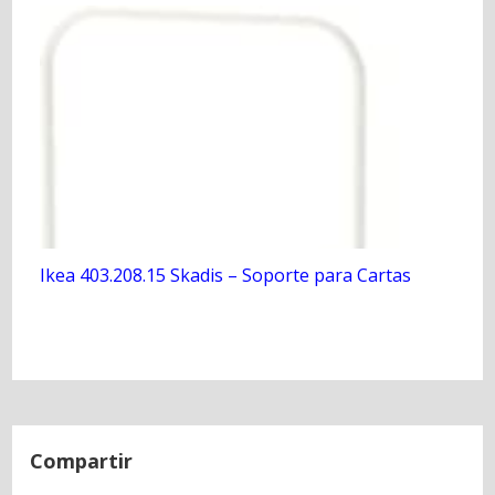
Ikea 403.208.15 Skadis – Soporte para Cartas
N
a
Compartir
v