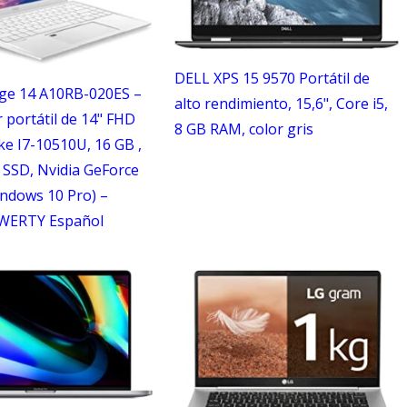
DELL XPS 15 9570 Portátil de
ige 14 A10RB-020ES –
alto rendimiento, 15,6", Core i5,
portátil de 14" FHD
8 GB RAM, color gris
e I7-10510U, 16 GB ,
 SSD, Nvidia GeForce
ndows 10 Pro) –
WERTY Español