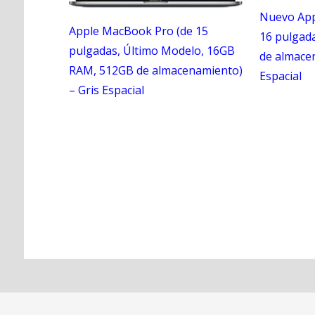
Nuevo App
Apple MacBook Pro (de 15
16 pulgad
pulgadas, Último Modelo, 16GB
de almacen
RAM, 512GB de almacenamiento)
Espacial
– Gris Espacial
N
a