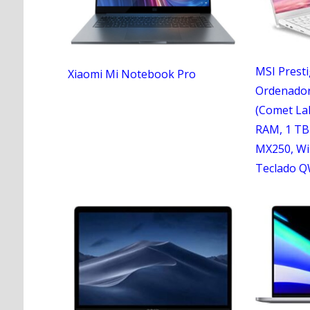
MSI Prest
Xiaomi Mi Notebook Pro
Ordenador 
(Comet Lak
RAM, 1 TB
MX250, Wi
Teclado Q