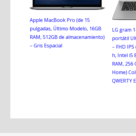
Apple MacBook Pro (de 15
pulgadas, Último Modelo, 16GB
LG gram 1
RAM, 512GB de almacenamiento)
portátil Ul
– Gris Espacial
– FHD IPS 
h, Intel i5
RAM, 256 
Home) Colo
QWERTY E
N