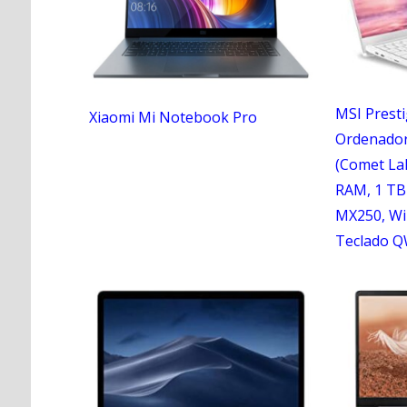
MSI Prest
Xiaomi Mi Notebook Pro
Ordenador 
(Comet Lak
RAM, 1 TB
MX250, Wi
Teclado Q