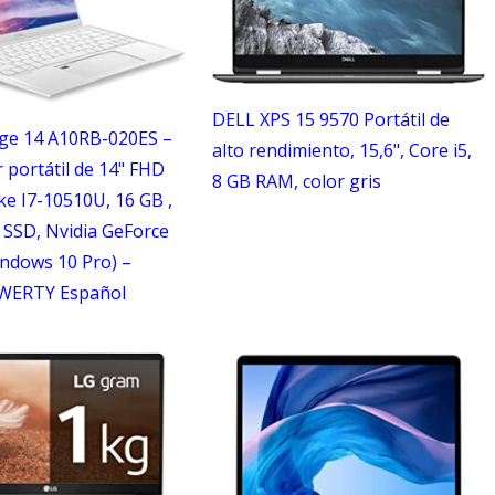
DELL XPS 15 9570 Portátil de
ige 14 A10RB-020ES –
alto rendimiento, 15,6", Core i5,
portátil de 14" FHD
8 GB RAM, color gris
e I7-10510U, 16 GB ,
 SSD, Nvidia GeForce
ndows 10 Pro) –
WERTY Español