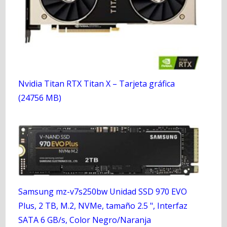
Nvidia Titan RTX Titan X – Tarjeta gráfica
(24756 MB)
Samsung mz-v7s250bw Unidad SSD 970 EVO
Plus, 2 TB, M.2, NVMe, tamaño 2.5 ", Interfaz
SATA 6 GB/s, Color Negro/Naranja