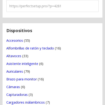
d
e
e
n
t
Dispositivos
r
Accesorios
(55)
a
Alfombrillas de ratón y teclado
(16)
d
a
Altavoces
(33)
s
Asistente inteligente
(6)
Auriculares
(79)
Brazo para monitor
(16)
Cámaras
(6)
Capturadoras
(3)
Cargadores inálambricos
(7)