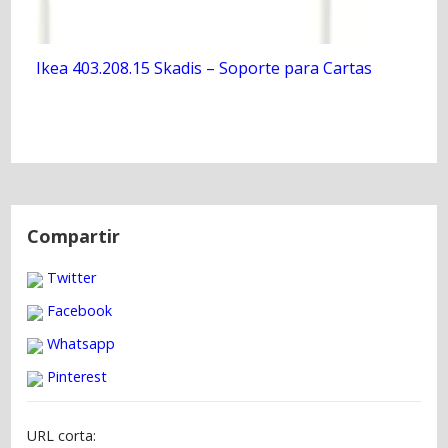
Ikea 403.208.15 Skadis – Soporte para Cartas
N
a
Compartir
v
Twitter
e
g
Facebook
a
Whatsapp
c
Pinterest
i
ó
URL corta:
n