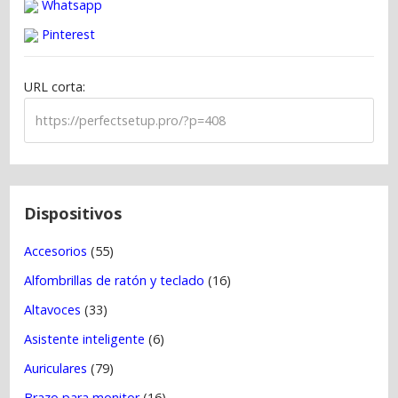
Whatsapp
c
Pinterest
i
ó
URL corta:
n
d
e
e
n
t
Dispositivos
r
Accesorios
(55)
a
Alfombrillas de ratón y teclado
(16)
d
a
Altavoces
(33)
s
Asistente inteligente
(6)
Auriculares
(79)
Brazo para monitor
(16)