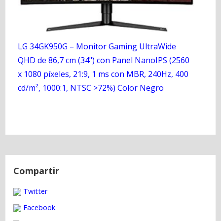
LG 34GK950G – Monitor Gaming UltraWide
QHD de 86,7 cm (34") con Panel NanoIPS (2560
x 1080 píxeles, 21:9, 1 ms con MBR, 240Hz, 400
cd/m², 1000:1, NTSC >72%) Color Negro
N
a
Compartir
v
Twitter
e
g
Facebook
a