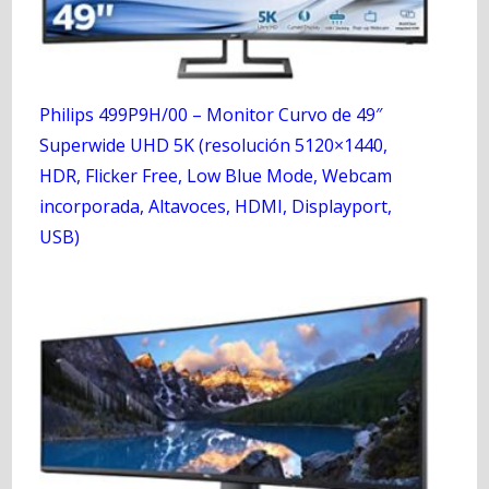
Philips 499P9H/00 – Monitor Curvo de 49″
Superwide UHD 5K (resolución 5120×1440,
HDR, Flicker Free, Low Blue Mode, Webcam
incorporada, Altavoces, HDMI, Displayport,
USB)