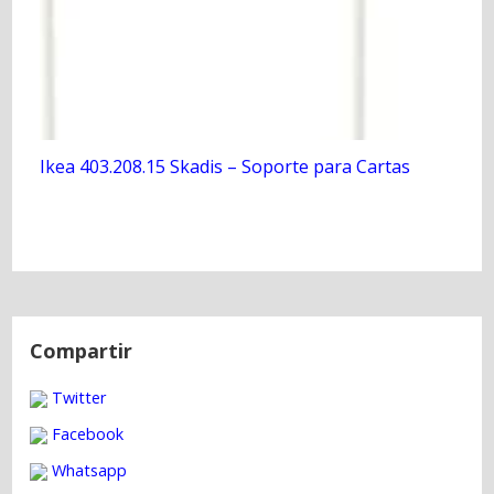
Ikea 403.208.15 Skadis – Soporte para Cartas
N
a
Compartir
v
Twitter
e
g
Facebook
a
Whatsapp
c