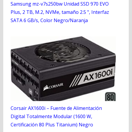
Samsung mz-v7s250bw Unidad SSD 970 EVO
Plus, 2 TB, M.2, NVMe, tamaño 2.5 ", Interfaz
SATA 6 GB/s, Color Negro/Naranja
Corsair AX1600i – Fuente de Alimentación
Digital Totalmente Modular (1600 W,
Certificación 80 Plus Titanium) Negro