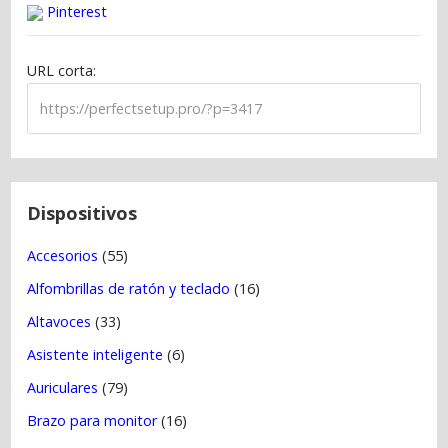
Pinterest
i
ó
URL corta:
n
d
e
e
n
t
Dispositivos
r
Accesorios
(55)
a
Alfombrillas de ratón y teclado
(16)
d
a
Altavoces
(33)
s
Asistente inteligente
(6)
Auriculares
(79)
Brazo para monitor
(16)