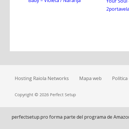
Baby – Violeta / Naranja
Your Soul 
2portavela
N
a
Hosting Raiola Networks
Mapa web
Política
v
e
Copyright © 2026 Perfect Setup
g
a
perfectsetup.pro forma parte del programa de Amazon Af
c