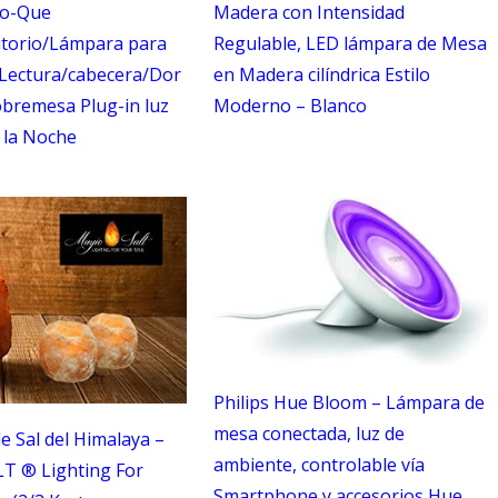
jo-Que
Madera con Intensidad
itorio/Lámpara para
Regulable, LED lámpara de Mesa
Lectura/cabecera/Dor
en Madera cilíndrica Estilo
obremesa Plug-in luz
Moderno – Blanco
 la Noche
Philips Hue Bloom – Lámpara de
mesa conectada, luz de
 Sal del Himalaya –
ambiente, controlable vía
T ® Lighting For
Smartphone y accesorios Hue,