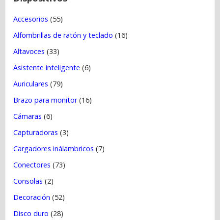
r
Accesorios
(55)
a
Alfombrillas de ratón y teclado
(16)
d
a
Altavoces
(33)
s
Asistente inteligente
(6)
Auriculares
(79)
Brazo para monitor
(16)
Cámaras
(6)
Capturadoras
(3)
Cargadores inálambricos
(7)
Conectores
(73)
Consolas
(2)
Decoración
(52)
Disco duro
(28)