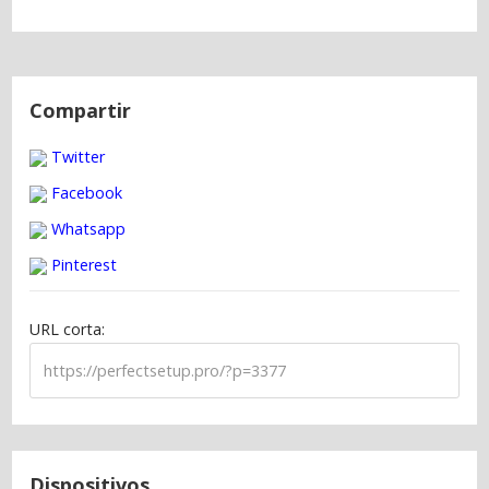
N
a
Compartir
v
Twitter
e
g
Facebook
a
Whatsapp
c
Pinterest
i
ó
URL corta:
n
d
e
e
n
t
Dispositivos