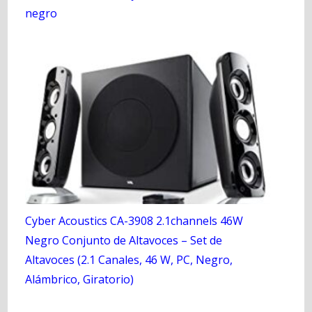
negro
Cyber Acoustics CA-3908 2.1channels 46W
Negro Conjunto de Altavoces – Set de
Altavoces (2.1 Canales, 46 W, PC, Negro,
Alámbrico, Giratorio)