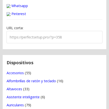
a
Whatsapp
c
Pinterest
i
ó
URL corta:
n
d
e
e
n
t
Dispositivos
r
Accesorios
(55)
a
Alfombrillas de ratón y teclado
(16)
d
a
Altavoces
(33)
s
Asistente inteligente
(6)
Auriculares
(79)