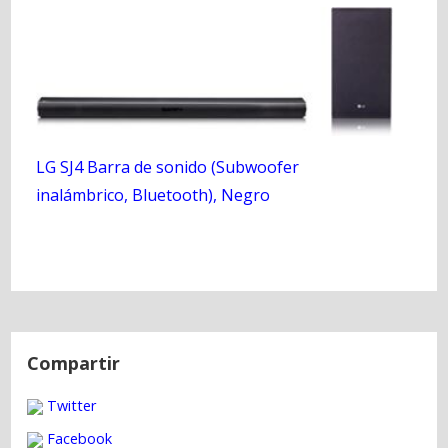
LG SJ4 Barra de sonido (Subwoofer
inalámbrico, Bluetooth), Negro
N
a
Compartir
v
Twitter
e
g
Facebook