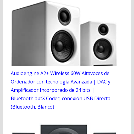
Audioengine A2+ Wireless 60W Altavoces de
Ordenador con tecnología Avanzada | DAC y
Amplificador Incorporado de 24 bits |
Bluetooth aptX Codec, conexión USB Directa
(Bluetooth, Blanco)