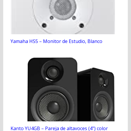
Yamaha HS5 – Monitor de Estudio, Blanco
Kanto YU4GB – Pareja de altavoces (4") color