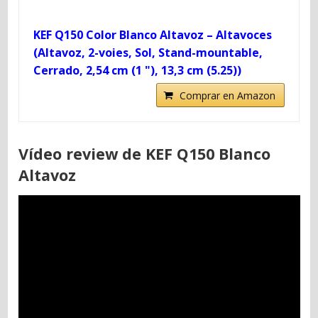
KEF Q150 Color Blanco Altavoz – Altavoces
(Altavoz, 2-voies, Sol, Stand-mountable,
Cerrado, 2,54 cm (1 "), 13,3 cm (5.25))
Comprar en Amazon
Vídeo review de KEF Q150 Blanco
Altavoz