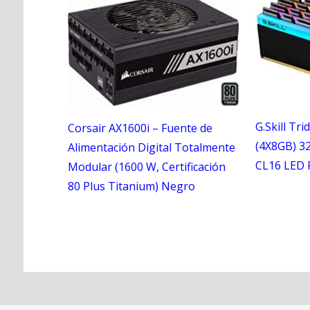
G.Skill Tr
Corsair AX1600i – Fuente de
(4X8GB) 3
Alimentación Digital Totalmente
CL16 LED
Modular (1600 W, Certificación
80 Plus Titanium) Negro
N