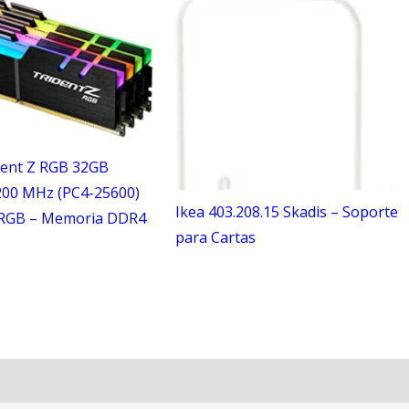
ident Z RGB 32GB
200 MHz (PC4-25600)
Ikea 403.208.15 Skadis – Soporte
 RGB – Memoria DDR4
para Cartas