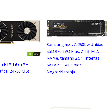
Samsung mz-v7s250bw Unidad
SSD 970 EVO Plus, 2 TB, M.2,
NVMe, tamaño 2.5 ", Interfaz
an RTX Titan X –
SATA 6 GB/s, Color
áfica (24756 MB)
Negro/Naranja