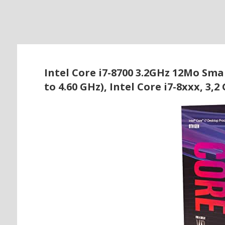
o
Intel Core i7-8700 3.2GHz 12Mo Sma
to 4.60 GHz), Intel Core i7-8xxx, 3,2