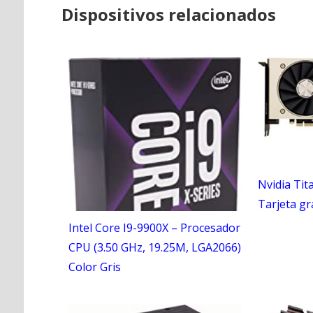
Dispositivos relacionados
Nvidia Tit
Tarjeta gr
Intel Core I9-9900X – Procesador
CPU (3.50 GHz, 19.25M, LGA2066)
Color Gris