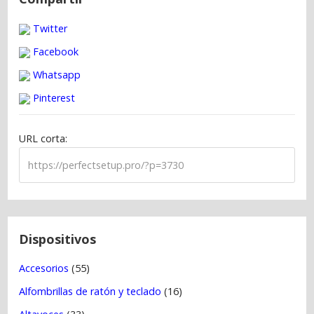
v
Twitter
e
g
Facebook
a
Whatsapp
c
Pinterest
i
ó
URL corta:
n
d
e
e
n
t
Dispositivos
r
Accesorios
(55)
a
Alfombrillas de ratón y teclado
(16)
d