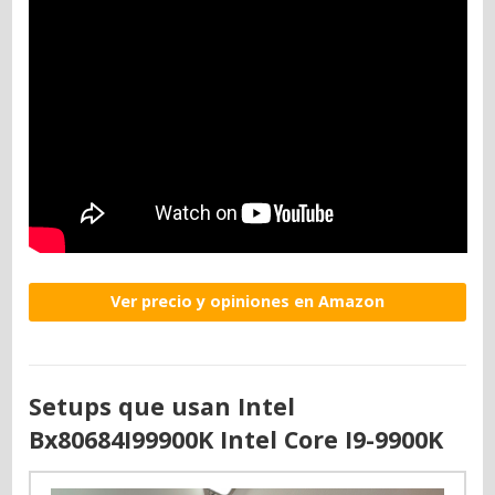
Ver precio y opiniones en Amazon
Setups que usan Intel
Bx80684I99900K Intel Core I9-9900K