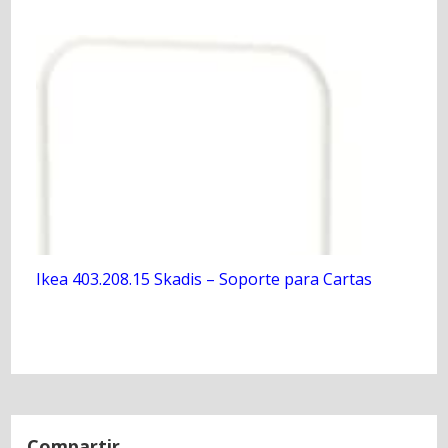
Ikea 403.208.15 Skadis – Soporte para Cartas
N
a
Compartir