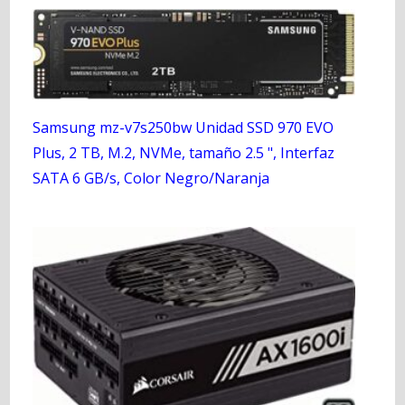
Samsung mz-v7s250bw Unidad SSD 970 EVO
Plus, 2 TB, M.2, NVMe, tamaño 2.5 ", Interfaz
SATA 6 GB/s, Color Negro/Naranja