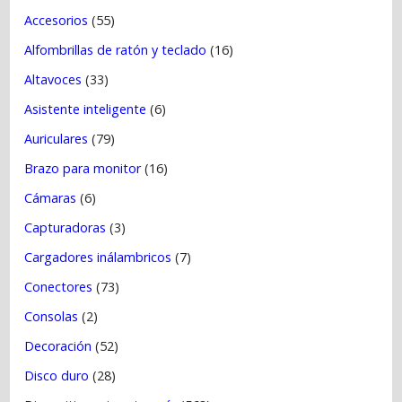
r
Accesorios
(55)
a
Alfombrillas de ratón y teclado
(16)
d
a
Altavoces
(33)
s
Asistente inteligente
(6)
Auriculares
(79)
Brazo para monitor
(16)
Cámaras
(6)
Capturadoras
(3)
Cargadores inálambricos
(7)
Conectores
(73)
Consolas
(2)
Decoración
(52)
Disco duro
(28)