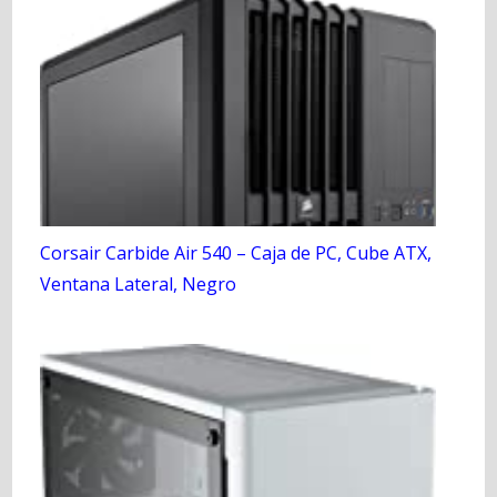
Corsair Carbide Air 540 – Caja de PC, Cube ATX,
Ventana Lateral, Negro