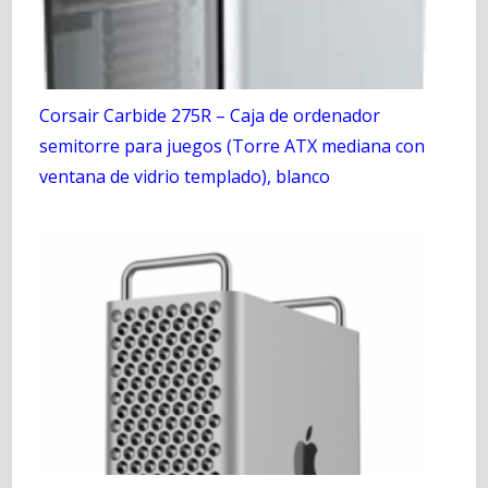
Corsair Carbide 275R – Caja de ordenador
semitorre para juegos (Torre ATX mediana con
ventana de vidrio templado), blanco