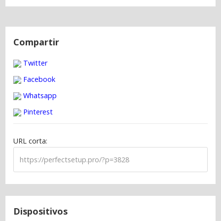
N
a
Compartir
v
Twitter
e
g
Facebook
a
Whatsapp
c
Pinterest
i
ó
URL corta:
n
d
e
e
n
t
Dispositivos