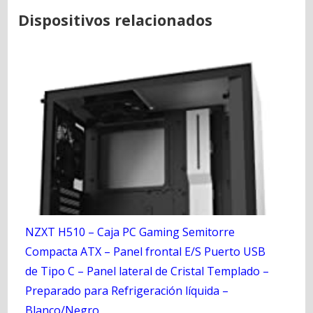
Dispositivos relacionados
NZXT H510 – Caja PC Gaming Semitorre
Compacta ATX – Panel frontal E/S Puerto USB
de Tipo C – Panel lateral de Cristal Templado –
Preparado para Refrigeración líquida –
Blanco/Negro