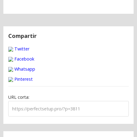
N
a
Compartir
v
Twitter
e
g
Facebook
a
Whatsapp
c
Pinterest
i
ó
URL corta:
n
d
e
e
n