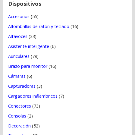
t
Dispositivos
r
Accesorios
(55)
a
Alfombrillas de ratón y teclado
(16)
d
a
Altavoces
(33)
s
Asistente inteligente
(6)
Auriculares
(79)
Brazo para monitor
(16)
Cámaras
(6)
Capturadoras
(3)
Cargadores inálambricos
(7)
Conectores
(73)
Consolas
(2)
Decoración
(52)