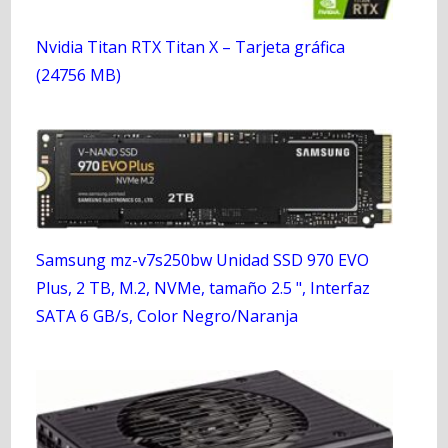
Nvidia Titan RTX Titan X – Tarjeta gráfica
(24756 MB)
Samsung mz-v7s250bw Unidad SSD 970 EVO
Plus, 2 TB, M.2, NVMe, tamaño 2.5 ", Interfaz
SATA 6 GB/s, Color Negro/Naranja