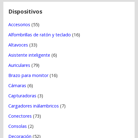
n
t
Dispositivos
r
Accesorios
(55)
a
Alfombrillas de ratón y teclado
(16)
d
a
Altavoces
(33)
s
Asistente inteligente
(6)
Auriculares
(79)
Brazo para monitor
(16)
Cámaras
(6)
Capturadoras
(3)
Cargadores inálambricos
(7)
Conectores
(73)
Consolas
(2)
Decoración
(52)