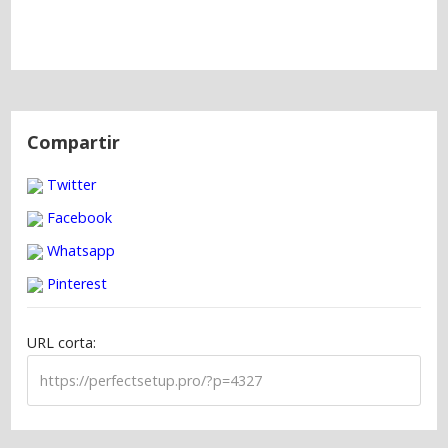
N
a
Compartir
v
Twitter
e
g
Facebook
a
Whatsapp
c
Pinterest
i
ó
URL corta:
n
d
e
e