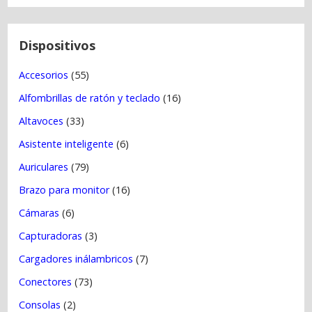
e
n
t
Dispositivos
r
Accesorios
(55)
a
Alfombrillas de ratón y teclado
(16)
d
a
Altavoces
(33)
s
Asistente inteligente
(6)
Auriculares
(79)
Brazo para monitor
(16)
Cámaras
(6)
Capturadoras
(3)
Cargadores inálambricos
(7)
Conectores
(73)
Consolas
(2)