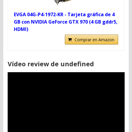
EVGA 04G-P4-1972-KR - Tarjeta gráfica de 4
GB con NVIDIA GeForce GTX 970 (4 GB gddr5,
HDMI)
Comprar en Amazon
Vídeo review de undefined