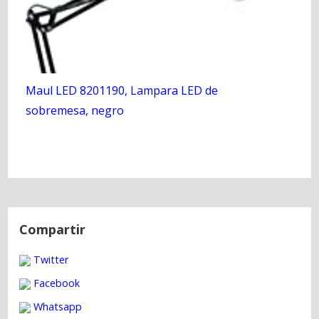
Maul LED 8201190, Lampara LED de
sobremesa, negro
N
a
Compartir
v
Twitter
e
g
Facebook
a
Whatsapp