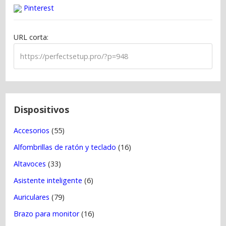
c
Pinterest
i
ó
URL corta:
n
d
e
e
n
t
Dispositivos
r
Accesorios
(55)
a
Alfombrillas de ratón y teclado
(16)
d
a
Altavoces
(33)
s
Asistente inteligente
(6)
Auriculares
(79)
Brazo para monitor
(16)