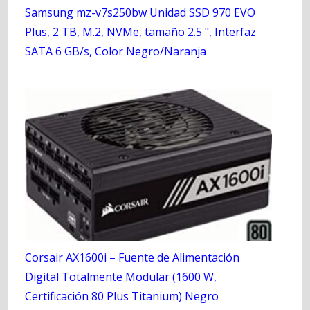
Samsung mz-v7s250bw Unidad SSD 970 EVO
Plus, 2 TB, M.2, NVMe, tamaño 2.5 ", Interfaz
SATA 6 GB/s, Color Negro/Naranja
Corsair AX1600i – Fuente de Alimentación
Digital Totalmente Modular (1600 W,
Certificación 80 Plus Titanium) Negro