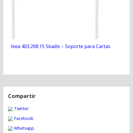
Ikea 403.208.15 Skadis – Soporte para Cartas
N
a
Compartir
v
Twitter
e
g
Facebook
a
Whatsapp