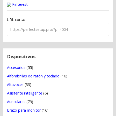
c
Pinterest
i
ó
URL corta:
n
d
e
e
n
t
Dispositivos
r
Accesorios
(55)
a
Alfombrillas de ratón y teclado
(16)
d
a
Altavoces
(33)
s
Asistente inteligente
(6)
Auriculares
(79)
Brazo para monitor
(16)