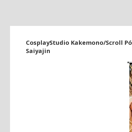
o
CosplayStudio Kakemono/Scroll Pós
Saiyajin