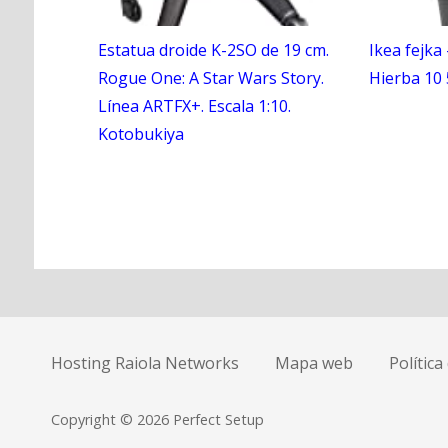
Estatua droide K-2SO de 19 cm.
Ikea fejka 
Rogue One: A Star Wars Story.
Hierba 10
Línea ARTFX+. Escala 1:10.
Kotobukiya
N
a
Hosting Raiola Networks
Mapa web
Política
v
e
Copyright © 2026 Perfect Setup
g