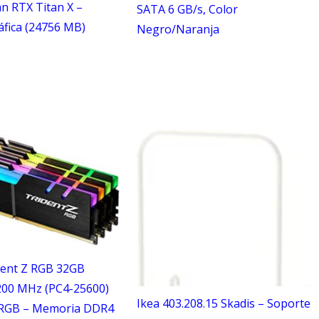
an RTX Titan X –
SATA 6 GB/s, Color
áfica (24756 MB)
Negro/Naranja
ident Z RGB 32GB
200 MHz (PC4-25600)
Ikea 403.208.15 Skadis – Soporte
 RGB – Memoria DDR4